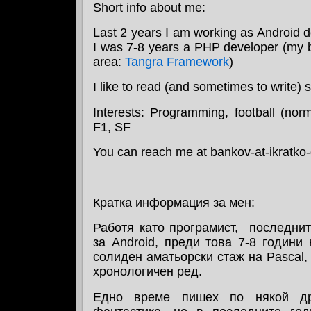
Short info about me:
Last 2 years I am working as Android d
I was 7-8 years a PHP developer (my bi
area:
Tangra Framework
)
I like to read (and sometimes to write) s
Interests: Programming, football (norm
F1, SF
You can reach me at bankov-at-ikratko
Кратка информация за мен:
Работя като програмист, последнит
за Android, преди това 7-8 години
солиден аматьорски стаж на Pascal, 
хронологичен ред.
Едно време пишех по някой др