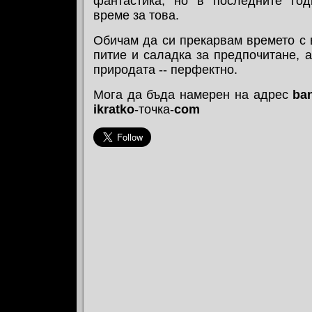
фантастика, но в последните го
време за това.
Обичам да си прекарвам времето с в
питие и саладка за предпочитане, а
природата -- перфектно.
Мога да бъда намерен на адрес
ba
ikratko
-точка-
com