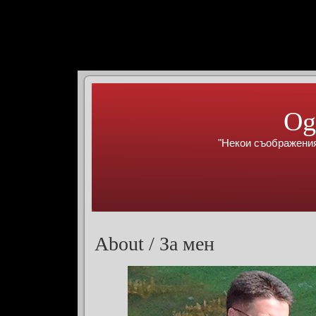
Og
"Некои съображения
About / За мен