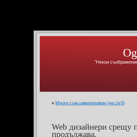
Og
"Некои съображения
«
Много съм цивилизован (на civ3)
Web дизайнери срещу 
продължава.