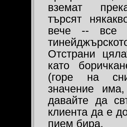
вземат прека
търсят някакв
вече -- все
тинейджърското
Отстрани цяла
като боричка
(горе на сни
значение има,
давайте да св
клиента да е д
пием бира.