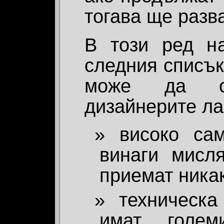
тогава ще разв
В този ред н
следния списък
може да с
дизайнерите ла
високо са
винаги мисля
приемат ника
техническа
имат голе