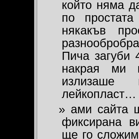
който няма д
по простата
някакъв пр
разнообробр
Пича загуби 
накрая ми 
излизаше
лейкопласт…
ами сайта 
фиксирана ви
ще го сложим