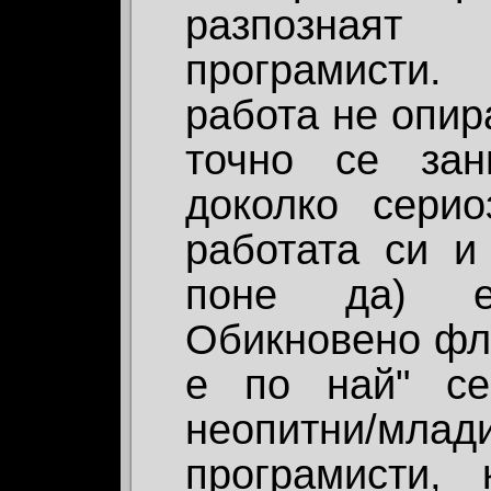
разпозная
програмисти.
работа не опира
точно се зан
доколко сери
работата си и
поне да) е 
Обикновено фле
е по най" се
неопитни/мл
програмисти,