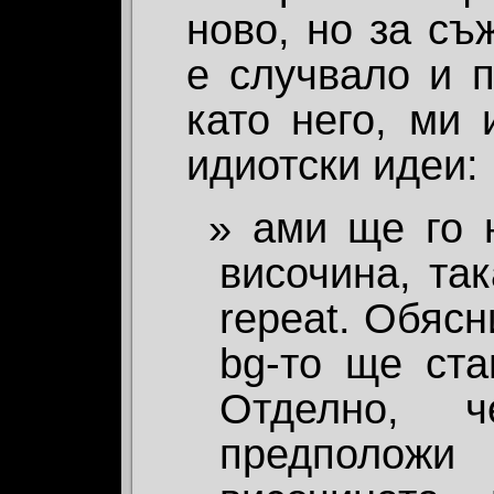
ново, но за съ
е случвало и п
като него, ми 
идиотски идеи:
ами ще го 
височина, та
repeat. Обясн
bg-то ще ста
Отделно,
предполо