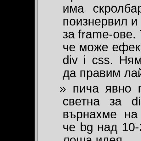
има скролба
поизнервил и 
за frame-ове.
че може ефект
div i css. Н
да правим ла
пича явно 
светна за d
върнахме на 
че bg над 10
лоша идея.