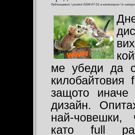
Публикувано / posted 2008-07-31 в категория / in catego
Дн
ди
ви
ко
ме убеди да 
килобайтовия f
защото иначе
дизайн. Опит
най-човешки,
като full p