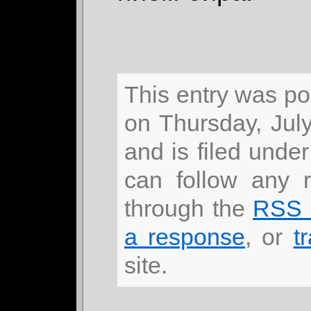
This entry was p
on Thursday, July
and is filed unde
can follow any r
through the
RSS 
a response
, or
t
site.