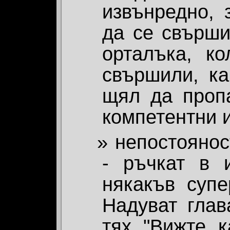
извънредно, 
да се свърши
орталъка, к
свършили, ка
щял да пропа
компетентни 
непостоянос
- ръчкат в 
някакъв супе
Надуват глав
тях "Вижте к