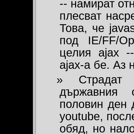
-- намират от
плесват наср
Това, че java
под IE/FF/Op
целия аjax -
ajax-а бе. Аз 
Страдат
държавния 
половин ден 
youtube, посл
обяд, но нал