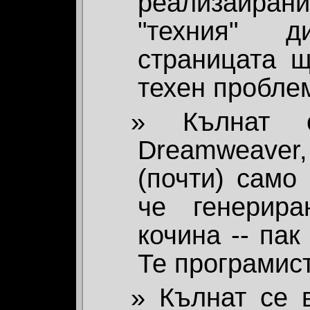
реализаирани
"техния" д
страницата щ
техен пробле
Кълнат 
Dreamweaver,
(почти) само 
че генерир
кочина -- пак
Те програмист
Кълнат се 