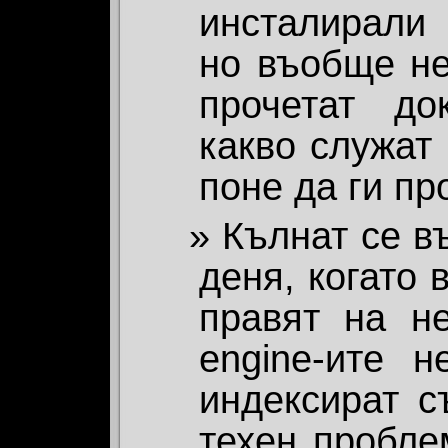
инсталирали 
но въобще не
прочетат до
какво служат 
поне да ги пр
Кълнат се въ
деня, когато 
правят на не
engine-ите н
индексират с
техен пробле