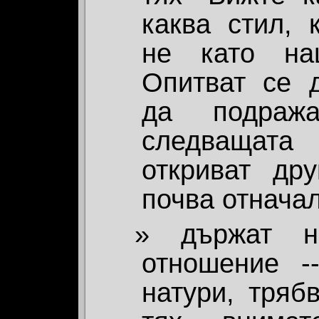
каква стил, 
не като на
Опитват се д
да подраж
следващата
откриват др
почва отначал
държат н
отношение -
натури, тряб