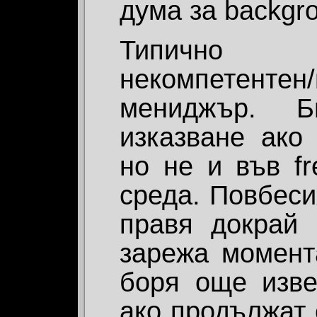
дума за backgro
Типично 
некомпетентен
мениджър. Б
изказване ако
но не и във fr
среда. Повбеси
правя докрай
зарежа момент
боря още изве
ако продължат 