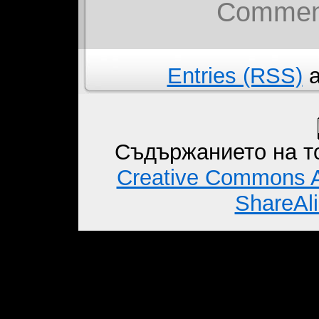
Comment
Entries (RSS)
a
Съдържанието на то
Creative Commons A
ShareAli