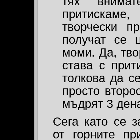
тях внима
притискаме
творчески пр
получат се 
моми. Да, тво
става с прит
толкова да с
просто второ
мъдрят 3 де
Сега като се з
от горните пр