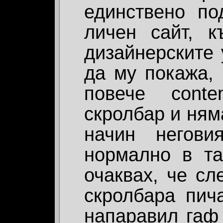
единствено по
личен сайт, к
дизайнерските 
да му покажа, 
повече cont
скролбар и ням
начин негови
нормално в та
очаквах, че сл
скролбара пич
напаравил гаф