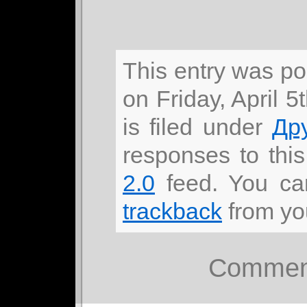
This entry was p
on Friday, April 
is filed under
Др
responses to thi
2.0
feed. You c
trackback
from you
Comment