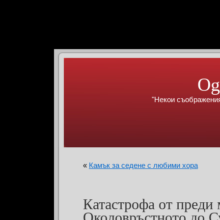
Og
"Некои съображения
«
Камък за седене с любими хора
Катастрофа от преди 
Околовръстното до Су