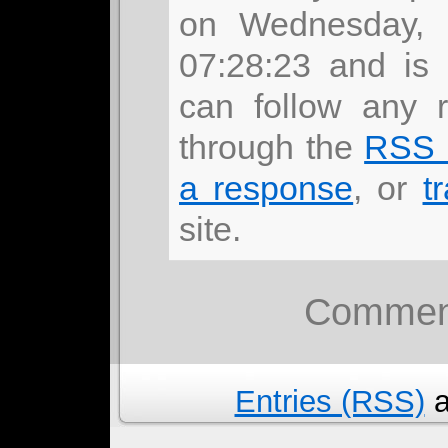
on Wednesday, 
07:28:23 and is
can follow any r
through the
RSS 
a response
, or
t
site.
Comment
Entries (RSS)
a