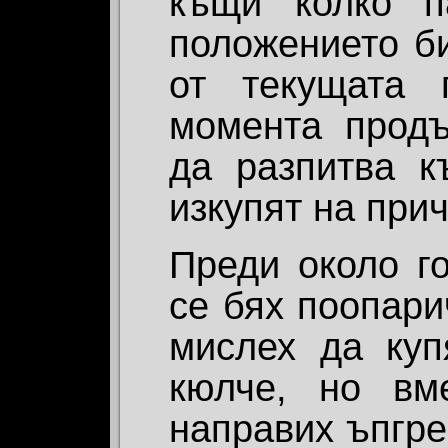
къщи колко п
положението би
от текущата 
момента прод
да разпитва к
изкупят на пр
Преди около го
се бях поопари
мислех да ку
кюлче, но вм
направих ъпгре