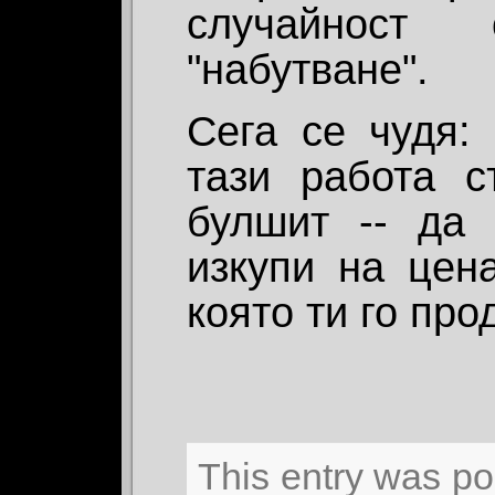
случайност
"набутване".
Сега се чудя:
тази работа с
булшит -- да
изкупи на цен
която ти го про
This entry was p