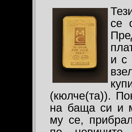
Тез
се 
Пре
пла
и с
взе
куп
(кюлче(та)). По
на баща си и 
му се, прибрал