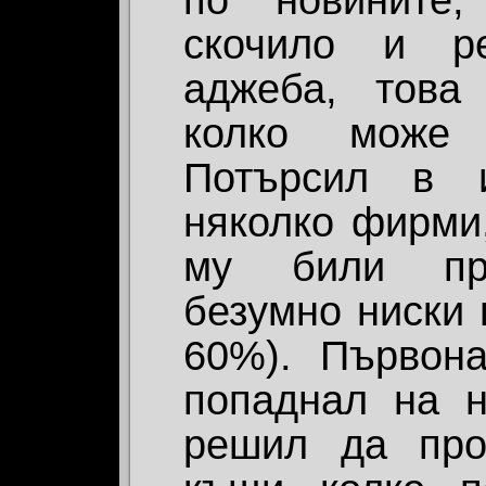
по новините,
скочило и р
аджеба, това
колко може
Потърсил в и
няколко фирми,
му били пре
безумно ниски 
60%). Първон
попаднал на 
решил да про