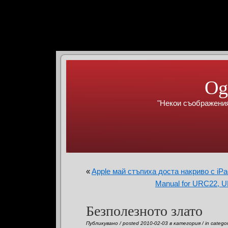
Og
"Некои съображения
«
Apple май стъпиха доста накриво с iPa
Manual for URC22, U
Безполезното злато
Публикувано / posted 2010-02-03 в категория / in catego