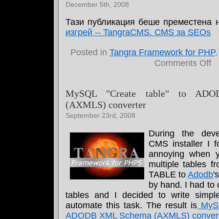
December 5th, 2008
Тази публикация беше преместена н
изгрей -- TangraCMS. CMS за SEOs
Posted in
Tangra Framework for PHP
on
Comments Off
Ел
из
-
MySQL "Create table" to AD
-
(AXMLS) converter
Ta
C
September 23rd, 2008
за
S
During the dev
CMS installer I fo
annoying when y
multiple tables
TABLE to
Adodb
'
by hand. I had to
tables and I decided to write simple
automate this task. The result is
MySQ
ADODB XML Schema (AXMLS) convert