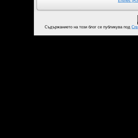
Entries (R
S
(
co
Съдържанието на този блог се публикува под
Cre