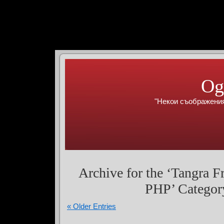
Og
"Некои съображения
Archive for the ‘Tangra 
PHP’ Categor
« Older Entries