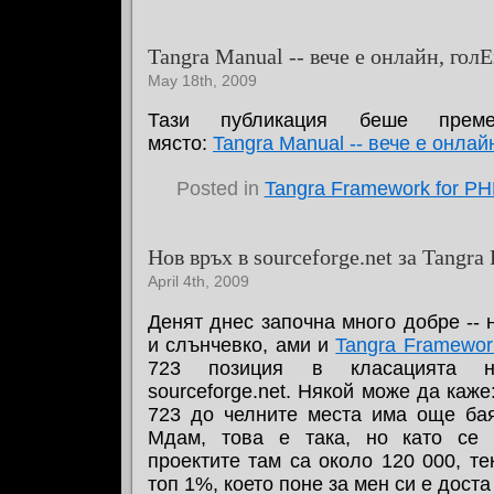
Tangra Manual -- вече е онлайн, гол
May 18th, 2009
Тази публикация беше прем
място:
Tangra Manual -- вече е онлай
Posted in
Tangra Framework for P
Нов връх в sourceforge.net за Tangr
April 4th, 2009
Денят днес започна много добре -- н
и слънчевко, ами и
Tangra Framewor
723 позиция в класацията н
sourceforge.net. Някой може да каже:
723 до челните места има още бая
Мдам, това е така, но като се 
проектите там са около 120 000, те
топ 1%, което поне за мен си е дост