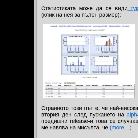
Статистиката може да се види
ту
(клик на нея за пълен размер):
Странното този път е, че най-висок
втория ден след пускането на
alph
предишни release-и това се случва
ме навява на мисълта, че
(more…)