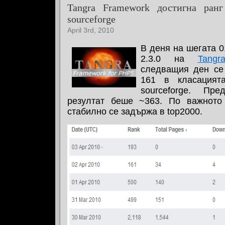
Tangra Framework достигна ран
sourceforge
April 3rd, 2010
В деня на шегата 0
2.3.0 на
Tangr
следващия ден се 
161 в класацият
sourceforge. Пре
резултат беше ~363. По важното
стабилно се задържа в top2000.