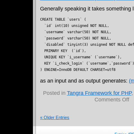
Generally speaking it takes something l
CREATE TABLE `users` (

  `id` int(10) unsigned NOT NULL,

  `username` varchar(50) NOT NULL,

  `password` varchar(50) NOT NULL,

  `disabled` tinyint(3) unsigned NOT NULL def
  PRIMARY KEY  (`id`),

  UNIQUE KEY `i_username` (`username`),

  KEY `i_check_login` (`username`,`password`)
) ENGINE=InnoDB DEFAULT CHARSET=utf8
as an input and as output generates:
(
Posted in
Tangra Framework for PHP
on
Comments Off
M
"C
ta
« Older Entries
to
A
X