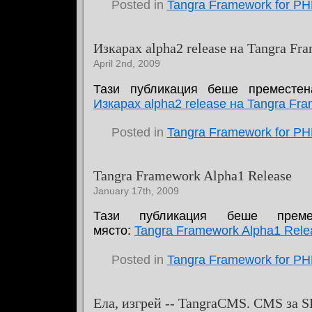
Posted in
Tangra Framework for P
Изкарах alpha2 release на Tangra Fr
April 2nd, 2009
Тази публикация беше преместен
Изкарах alpha2 release на Tangra Fr
Posted in
Tangra Framework for P
Tangra Framework Alpha1 Release
January 17th, 2009
Тази публикация беше прем
място:
Tangra Framework Alpha1 Rele
Posted in
Tangra Framework for P
Ела, изгрей -- TangraCMS. CMS за S