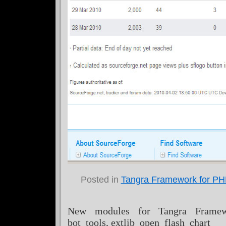
Posted in
Tangra Framework for P
New modules for Tangra Framewo
bot_tools, extlib_open_flash_chart